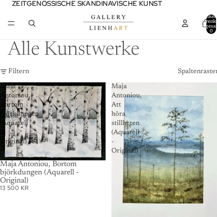
ZEITGENÖSSISCHE SKANDINAVISCHE KUNST
ZEITGENÖSSISCHE SKANDINAVISCHE KUNST
Artikel
Warenk
insgesa
0
Alle Kunstwerke
Filtern
Spaltenraste
Maja
Maja
Antoniou,
Antoniou,
Bortom
Att
björkdungen
höra
(Aquarell
stillheten
-
(Aquarell
Original)
-
Original)
AUSVERKAUFT
Maja Antoniou, Bortom
björkdungen (Aquarell -
Original)
13 500 KR