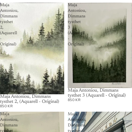
Maja
Maja
Antoniou,
Antoniou,
Dimmans
Dimmans
tysthet
tysthet
2,
3
(Aquarell
(Aquarell
-
-
Original)
Original)
AUSVERKAUFT
Maja Antoniou, Dimmans
tysthet 3 (Aquarell - Original)
AUSVERKAUFT
Maja Antoniou, Dimmans
850 KR
tysthet 2, (Aquarell - Original)
850 KR
Maja
Maja
Antoniou,
Antoniou,
Dimmans
Dimmans
tysthet
tysthet