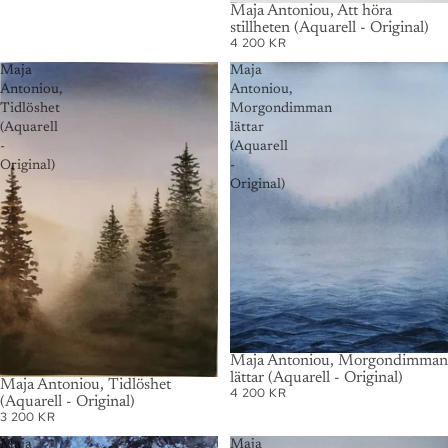
AUSVERKAUFT
Maja Antoniou, Att höra
stillheten (Aquarell - Original)
4 200 KR
Maja
Maja
Antoniou,
Antoniou,
Tidlöshet
Morgondimman
(Aquarell
lättar
-
(Aquarell
Original)
-
Original)
AUSVERKAUFT
Maja Antoniou, Morgondimman
lättar (Aquarell - Original)
AUSVERKAUFT
Maja Antoniou, Tidlöshet
4 200 KR
(Aquarell - Original)
3 200 KR
Maja
Maja