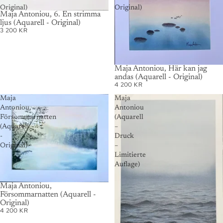
Original)
Original)
Maja Antoniou, 6. En strimma
ljus (Aquarell - Original)
3 200 KR
Maja Antoniou, Här kan jag
andas (Aquarell - Original)
4 200 KR
Maja
Maja
Antoniou,
Antoniou
Försommarnatten
(Aquarell
(Aquarell
–
-
Druck
Original)
–
Limitierte
Auflage)
AUSVERKAUFT
Maja Antoniou,
Försommarnatten (Aquarell -
Original)
4 200 KR