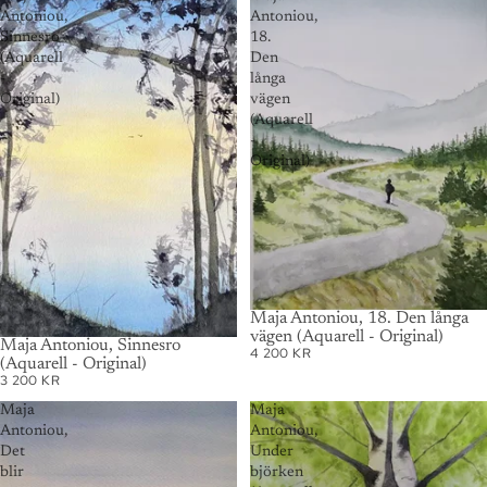
Antoniou,
Antoniou,
Sinnesro
18.
(Aquarell
Den
-
långa
Original)
vägen
(Aquarell
-
Original)
AUSVERKAUFT
Maja Antoniou, 18. Den långa
vägen (Aquarell - Original)
AUSVERKAUFT
Maja Antoniou, Sinnesro
4 200 KR
(Aquarell - Original)
3 200 KR
Maja
Maja
Antoniou,
Antoniou,
Det
Under
blir
björken