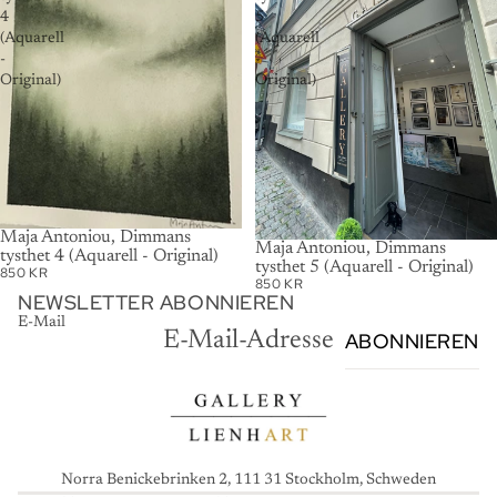
4
5
(Aquarell
(Aquarell
-
-
Original)
Original)
AUSVERKAUFT
Maja Antoniou, Dimmans
Maja Antoniou, Dimmans
tysthet 4 (Aquarell - Original)
tysthet 5 (Aquarell - Original)
850 KR
850 KR
NEWSLETTER ABONNIEREN
E-Mail
ABONNIEREN
Norra Benickebrinken 2, 111 31 Stockholm, Schweden