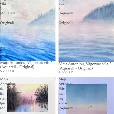
vila
vila
1
2
(Aquarell
(Aquarell
-
-
Original)
Original)
Maja Antoniou, Vågornas vila 1
AUSVERKAUFT
Maja Antoniou, Vågornas vila 2
(Aquarell - Original)
(Aquarell - Original)
5 200 KR
4 800 KR
Maja
Maja
Antoniou,
Antoniou,
6.
Här
En
kan
strimma
jag
ljus
andas
(Aquarell
(Aquarell
-
-