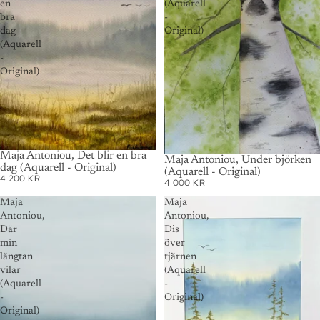
en
(Aquarell
bra
-
dag
Original)
(Aquarell
-
Original)
AUSVERKAUFT
Maja Antoniou, Det blir en bra
AUSVERKAUFT
Maja Antoniou, Under björken
dag (Aquarell - Original)
(Aquarell - Original)
4 200 KR
4 000 KR
Maja
Maja
Antoniou,
Antoniou,
Där
Dis
min
över
längtan
tjärnen
vilar
(Aquarell
(Aquarell
-
-
Original)
Original)