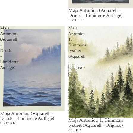
Maja Antoniou (Aquarell –
Druck – Limitierte Auflage)
1 500 KR
Maja
Maja
Antoniou
Antoniou
(Aquarell
1,
–
Dimmans
Druck
tysthet
–
(Aquarell
Limitierte
-
Auflage)
Original)
Maja Antoniou (Aquarell –
Druck – Limitierte Auflage)
AUSVERKAUFT
Maja Antoniou 1, Dimmans
1 500 KR
tysthet (Aquarell - Original)
850 KR