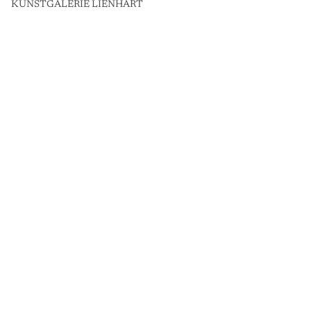
KUNSTGALERIE LIENHART
K
U
N
S
T
G
A
L
E
R
I
E
L
I
E