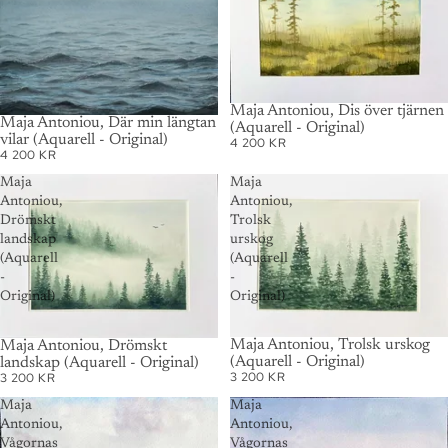
Maja Antoniou, Dis över tjärnen
AUSVERKAUFT
Maja Antoniou, Där min längtan
(Aquarell - Original)
vilar (Aquarell - Original)
4 200 KR
4 200 KR
Maja
Maja
Antoniou,
Antoniou,
Drömskt
Trolsk
landskap
urskog
(Aquarell
(Aquarell
-
-
Original)
Original)
AUSVERKAUFT
Maja Antoniou, Trolsk urskog
AUSVERKAUFT
Maja Antoniou, Drömskt
(Aquarell - Original)
landskap (Aquarell - Original)
3 200 KR
3 200 KR
Maja
Maja
Antoniou,
Antoniou,
Vågornas
Vågornas