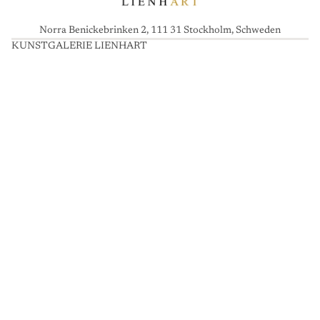
Norra Benickebrinken 2, 111 31 Stockholm, Schweden
KUNSTGALERIE LIENHART
K
U
N
S
T
G
A
L
E
R
I
E
L