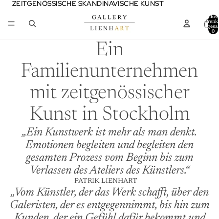
ZEITGENÖSSISCHE SKANDINAVISCHE KUNST
ZEITGENÖSSISCHE SKANDINAVISCHE KUNST
Artikel
Warenk
insgesa
0
Ein
Familienunternehmen
mit zeitgenössischer
Kunst in Stockholm
„Ein Kunstwerk ist mehr als man denkt.
Emotionen begleiten und begleiten den
gesamten Prozess vom Beginn bis zum
Verlassen des Ateliers des Künstlers.“
PATRIK LIENHART
„Vom Künstler, der das Werk schafft, über den
Galeristen, der es entgegennimmt, bis hin zum
Kunden, der ein Gefühl dafür bekommt und