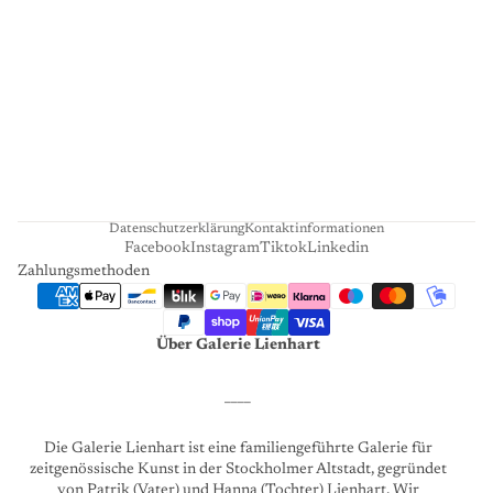
I
E
N
H
A
R
T
Datenschutzerklärung
Kontaktinformationen
Facebook
Instagram
Tiktok
Linkedin
Zahlungsmethoden
Über Galerie Lienhart
____
Die Galerie Lienhart ist eine familiengeführte Galerie für
zeitgenössische Kunst in der Stockholmer Altstadt, gegründet
von Patrik (Vater) und Hanna (Tochter) Lienhart. Wir