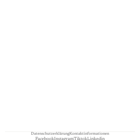
G
A
L
E
R
I
E
L
I
E
N
H
A
R
T
Datenschutzerklärung
Kontaktinformationen
Facebook
Instagram
Tiktok
Linkedin