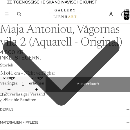
ZEITGENÖSSISCHE SKANDINAVISCHE KUNST
ZEITGENÖSSISCHE SKANDINAVISCHE KUNST
Artikel
Warenk
insgesa
0
Maja Antoniou, Vågornas
vila 2 (Aquarell - Original)
4 800 KR
INKL. STEUERN.
Storlek
Menge
Menge
verringern
erhöhen
Ausverkauft
Zuverlässiger Versand
Flexible Renditen
DETAILS
MATERIALIEN + PFLEGE