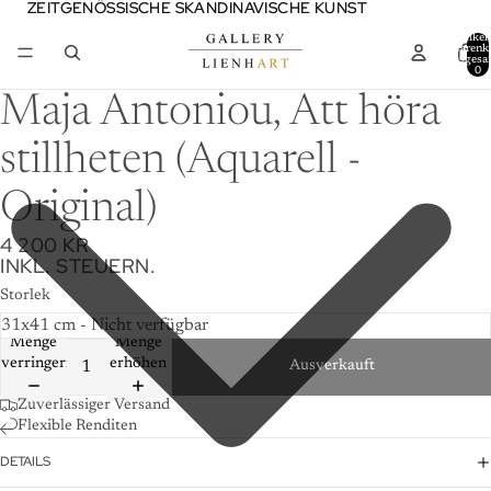
ZEITGENÖSSISCHE SKANDINAVISCHE KUNST
ZEITGENÖSSISCHE SKANDINAVISCHE KUNST
Artikel
Warenk
insgesa
0
Maja Antoniou, Att höra
stillheten (Aquarell -
Original)
4 200 KR
INKL. STEUERN.
Storlek
Menge
Menge
verringern
erhöhen
Ausverkauft
Zuverlässiger Versand
Flexible Renditen
DETAILS