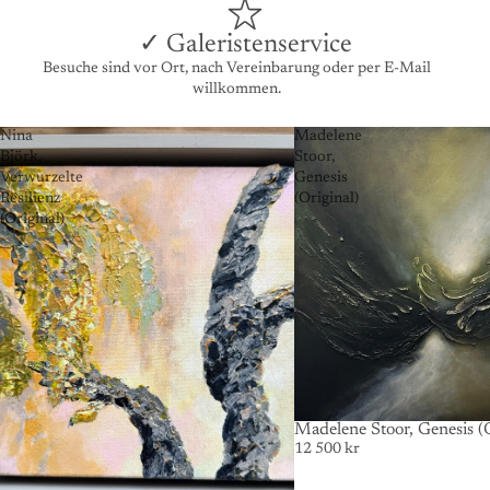
✓ Galeristenservice
Besuche sind vor Ort, nach Vereinbarung oder per E-Mail
willkommen.
Nina
Madelene
Björk,
Stoor,
Verwurzelte
Genesis
Resilienz
(Original)
(Original)
AUSVERKAUFT
Madelene Stoor, Genesis (O
12 500 kr