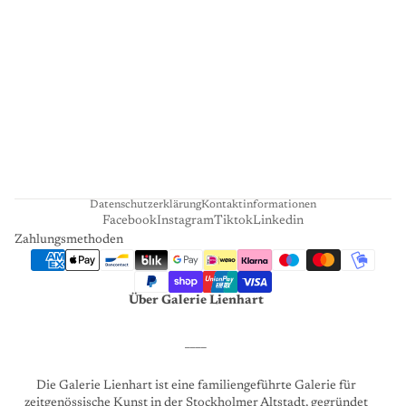
L
I
E
N
H
A
R
T
Datenschutzerklärung
Kontaktinformationen
Facebook
Instagram
Tiktok
Linkedin
Zahlungsmethoden
Über Galerie Lienhart
____
Die Galerie Lienhart ist eine familiengeführte Galerie für
zeitgenössische Kunst in der Stockholmer Altstadt, gegründet