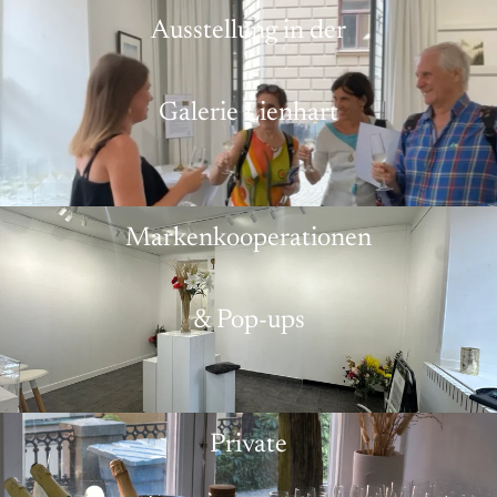
Ausstellung in der
Galerie Lienhart
Markenkooperationen
& Pop-ups
Private