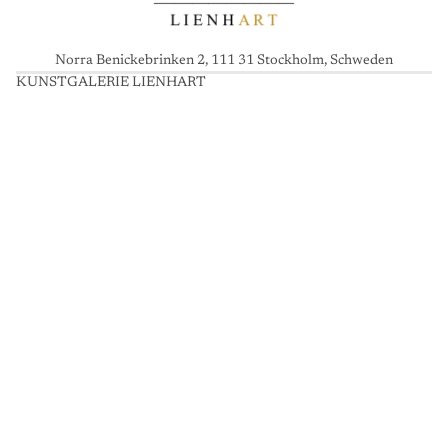
Norra Benickebrinken 2, 111 31 Stockholm, Schweden
KUNSTGALERIE LIENHART
K
U
N
S
T
G
A
L
E
R
I
E