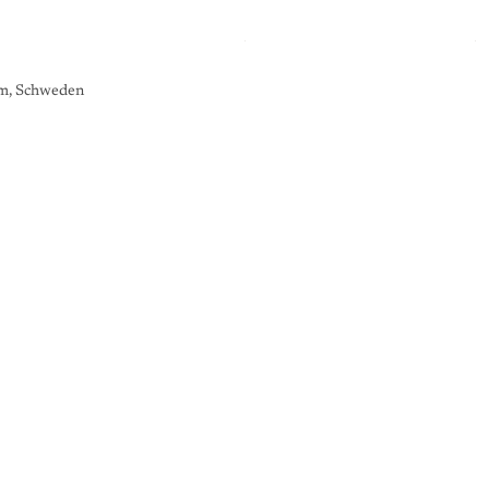
lm, Schweden
K
U
N
S
T
G
A
L
E
R
I
E