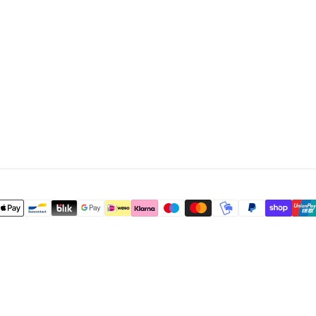
L
I
E
N
H
A
R
T