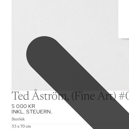
Ted Åström, (Fine Art) #
5 000 KR
INKL. STEUERN.
Storlek