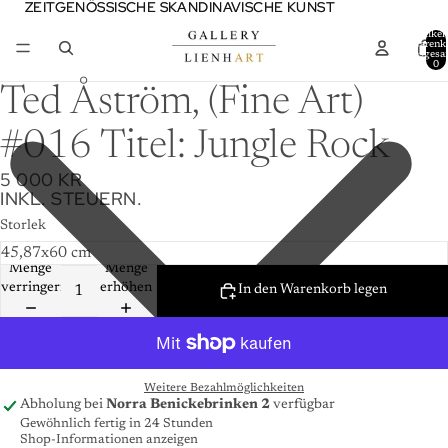
ZEITGENÖSSISCHE SKANDINAVISCHE KUNST
ZEITGENÖSSISCHE SKANDINAVISCHE KUNST
Artikel
Warenk
insgesa
0
Ted Åström, (Fine Art)
#016 Titel: Jungle Rock
5 000 KR
INKL. STEUERN.
Storlek
Menge
Menge
verringern
erhöhen
In den Warenkorb legen
Weitere Bezahlmöglichkeiten
Abholung bei
Norra Benickebrinken 2
verfügbar
Gewöhnlich fertig in 24 Stunden
Shop-Informationen anzeigen