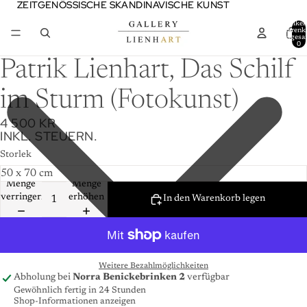
ZEITGENÖSSISCHE SKANDINAVISCHE KUNST
ZEITGENÖSSISCHE SKANDINAVISCHE KUNST
Artikel
Warenk
insgesa
0
Patrik Lienhart, Das Schilf
im Sturm (Fotokunst)
4 500 KR
INKL. STEUERN.
Storlek
Menge
Menge
verringern
erhöhen
In den Warenkorb legen
Weitere Bezahlmöglichkeiten
Abholung bei
Norra Benickebrinken 2
verfügbar
Gewöhnlich fertig in 24 Stunden
Shop-Informationen anzeigen