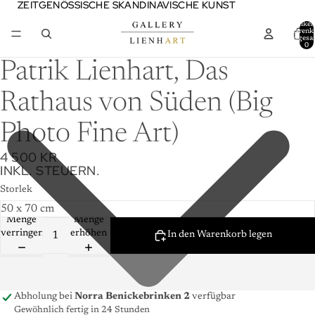
ZEITGENÖSSISCHE SKANDINAVISCHE KUNST
ZEITGENÖSSISCHE SKANDINAVISCHE KUNST
Artikel
Warenk
insgesa
0
Patrik Lienhart, Das
Rathaus von Süden (Big
Photo Fine Art)
4 500 KR
INKL. STEUERN.
Storlek
Menge
Menge
verringern
erhöhen
In den Warenkorb legen
Abholung bei
Norra Benickebrinken 2
verfügbar
Gewöhnlich fertig in 24 Stunden