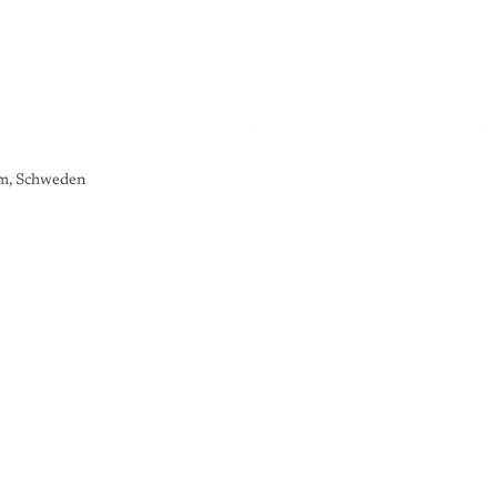
lm, Schweden
K
U
N
S
T
G
A
L
E