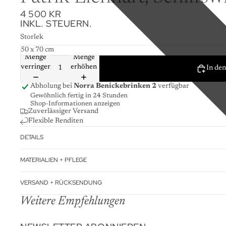
4 500 KR
INKL. STEUERN.
Storlek
Menge
Menge
verringern
erhöhen
In de
Abholung bei
Norra Benickebrinken 2
verfügbar
Gewöhnlich fertig in 24 Stunden
Shop-Informationen anzeigen
Zuverlässiger Versand
Flexible Renditen
DETAILS
MATERIALIEN + PFLEGE
VERSAND + RÜCKSENDUNG
Weitere Empfehlungen