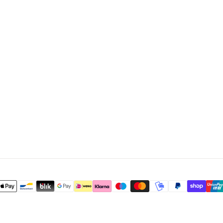
R
I
E
L
I
E
N
H
A
R
T