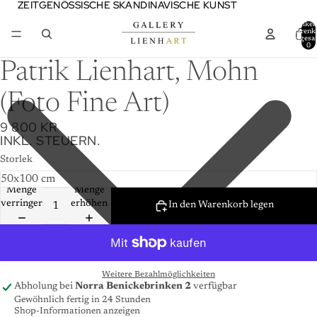
ZEITGENÖSSISCHE SKANDINAVISCHE KUNST
ZEITGENÖSSISCHE SKANDINAVISCHE KUNST
Artikel
Warenk
insgesa
0
Patrik Lienhart, Mohn
(Foto Fine Art)
9 800 KR
INKL. STEUERN.
Storlek
Menge
Menge
verringern
erhöhen
In den Warenkorb legen
Weitere Bezahlmöglichkeiten
Abholung bei
Norra Benickebrinken 2
verfügbar
Gewöhnlich fertig in 24 Stunden
Shop-Informationen anzeigen