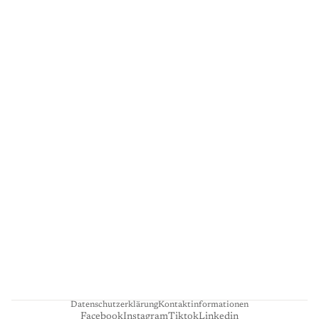
G
A
L
E
R
I
E
L
I
E
N
H
A
R
T
Datenschutzerklärung
Kontaktinformationen
Facebook
Instagram
Tiktok
Linkedin