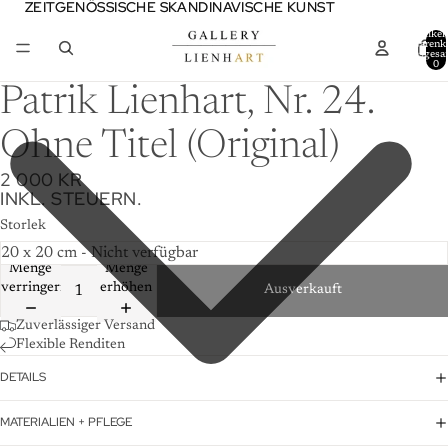
ZEITGENÖSSISCHE SKANDINAVISCHE KUNST
ZEITGENÖSSISCHE SKANDINAVISCHE KUNST
Artikel
Warenk
insgesa
0
Patrik Lienhart, Nr. 24.
Ohne Titel (Original)
2 000 KR
INKL. STEUERN.
Storlek
Menge
Menge
verringern
erhöhen
Ausverkauft
Zuverlässiger Versand
Flexible Renditen
DETAILS
MATERIALIEN + PFLEGE