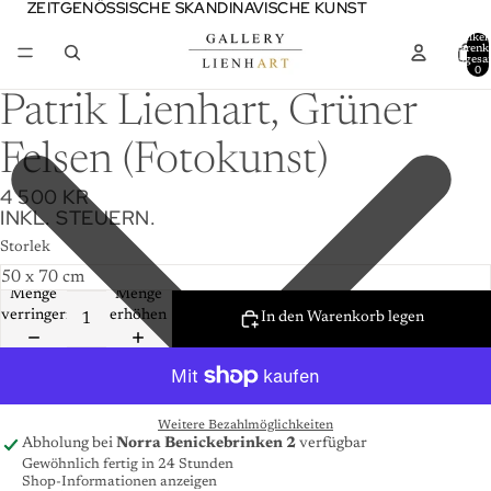
ZEITGENÖSSISCHE SKANDINAVISCHE KUNST
ZEITGENÖSSISCHE SKANDINAVISCHE KUNST
Artikel
Warenk
insgesa
0
Patrik Lienhart, Grüner
Felsen (Fotokunst)
4 500 KR
INKL. STEUERN.
Storlek
Menge
Menge
verringern
erhöhen
In den Warenkorb legen
Weitere Bezahlmöglichkeiten
Abholung bei
Norra Benickebrinken 2
verfügbar
Gewöhnlich fertig in 24 Stunden
Shop-Informationen anzeigen