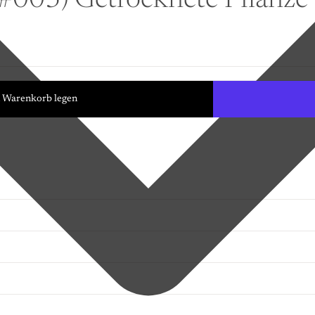
. #003) Getrocknete Pflanze
n Warenkorb legen