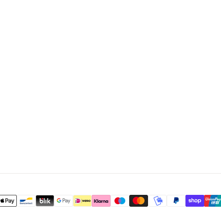
E
R
I
E
L
I
E
N
H
A
R
T