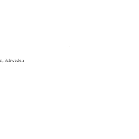
lm, Schweden
K
U
N
S
T
G
A
L