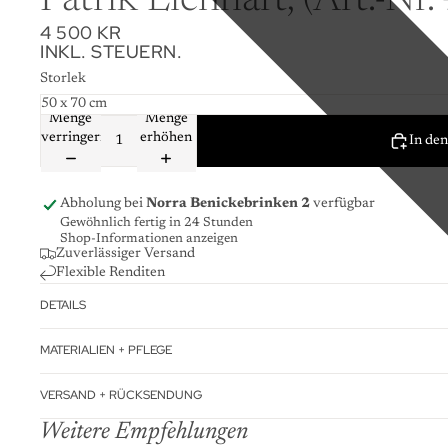
Patrik Lienhart, (Art.-Nr
4 500 KR
INKL. STEUERN.
Storlek
Menge
Menge
verringern
erhöhen
In de
Abholung bei
Norra Benickebrinken 2
verfügbar
Gewöhnlich fertig in 24 Stunden
Shop-Informationen anzeigen
Zuverlässiger Versand
Flexible Renditen
DETAILS
MATERIALIEN + PFLEGE
VERSAND + RÜCKSENDUNG
Weitere Empfehlungen