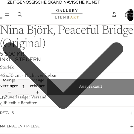
ZEITGENÖSSISCHE SKANDINAVISCHE KUNST
ZEITGENÖSSISCHE SKANDINAVISCHE KUNST
Artikel
Warenk
insgesa
0
Nina Björk, Peaceful Bridge
(Original)
5 500 KR
INKL. STEUERN.
Storlek
Menge
Menge
verringern
erhöhen
Ausverkauft
Zuverlässiger Versand
Flexible Renditen
DETAILS
MATERIALIEN + PFLEGE