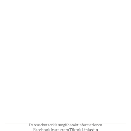
G
A
L
E
R
I
E
L
I
E
N
H
A
R
T
Datenschutzerklärung
Kontaktinformationen
Facebook
Instagram
Tiktok
Linkedin