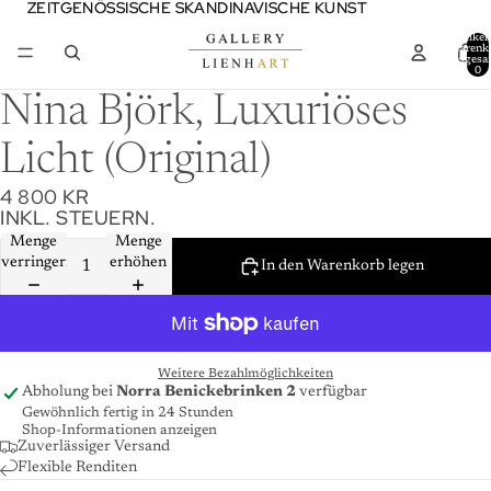
ZEITGENÖSSISCHE SKANDINAVISCHE KUNST
ZEITGENÖSSISCHE SKANDINAVISCHE KUNST
Artikel
Warenk
insgesa
0
Nina Björk, Luxuriöses
Licht (Original)
4 800 KR
INKL. STEUERN.
Menge
Menge
verringern
erhöhen
In den Warenkorb legen
Weitere Bezahlmöglichkeiten
Abholung bei
Norra Benickebrinken 2
verfügbar
Gewöhnlich fertig in 24 Stunden
Shop-Informationen anzeigen
Zuverlässiger Versand
Flexible Renditen