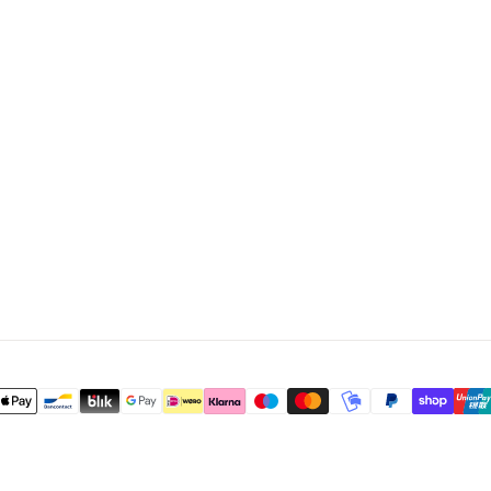
R
I
E
L
I
E
N
H
A
R
T