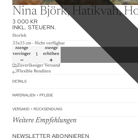
Nina Björk, Hatikvah, Ho
3 000 KR
INKL. STEUERN.
Storlek
Menge
Menge
verringern
erhöhen
Zuverlässiger Versand
Flexible Renditen
DETAILS
MATERIALIEN + PFLEGE
VERSAND + RÜCKSENDUNG
Weitere Empfehlungen
NEWSLETTER ABONNIEREN