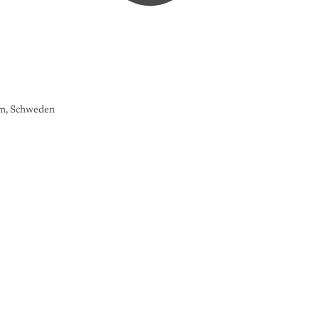
lm, Schweden
K
U
N
S
T
G
A
L
E