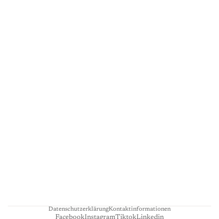
G
A
L
E
R
I
E
L
I
E
N
H
A
R
T
Datenschutzerklärung
Kontaktinformationen
Facebook
Instagram
Tiktok
Linkedin