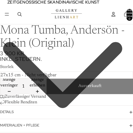
ZEITGENÖSSISCHE SKANDINAVISCHE KUNST
ZEITGENÖSSISCHE SKANDINAVISCHE KUNST
Artikel
Warenk
insgesa
0
Mona Tumba, Andersön -
Klein (Original)
3 900 KR
INKL. STEUERN.
Storlek
Menge
Menge
verringern
erhöhen
Ausverkauft
Zuverlässiger Versand
Flexible Renditen
DETAILS
MATERIALIEN + PFLEGE