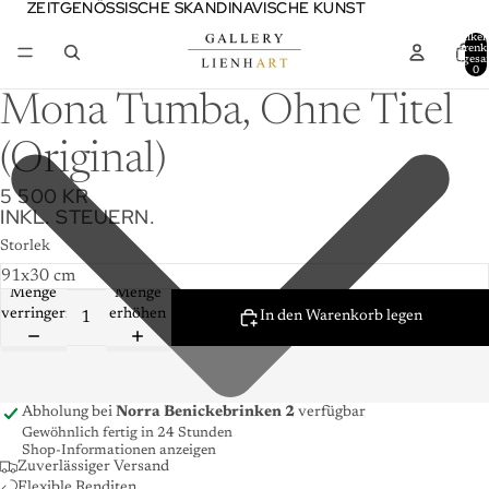
ZEITGENÖSSISCHE SKANDINAVISCHE KUNST
ZEITGENÖSSISCHE SKANDINAVISCHE KUNST
Artikel
Warenk
insgesa
0
Mona Tumba, Ohne Titel
(Original)
5 500 KR
INKL. STEUERN.
Storlek
Menge
Menge
verringern
erhöhen
In den Warenkorb legen
Abholung bei
Norra Benickebrinken 2
verfügbar
Gewöhnlich fertig in 24 Stunden
Shop-Informationen anzeigen
Zuverlässiger Versand
Flexible Renditen