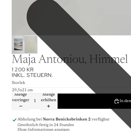
Maja Antoniou, Himmel oc
1 200 KR
INKL. STEUERN.
Storlek
Menge
Menge
verringern
erhöhen
In de
Abholung bei
Norra Benickebrinken 2
verfügbar
Gewöhnlich fertig in 24 Stunden
Shop-Informationen anzeigen