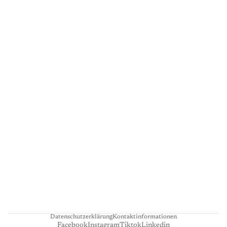
G
A
L
E
R
I
E
L
I
E
N
H
A
R
T
Datenschutzerklärung
Kontaktinformationen
Facebook
Instagram
Tiktok
Linkedin