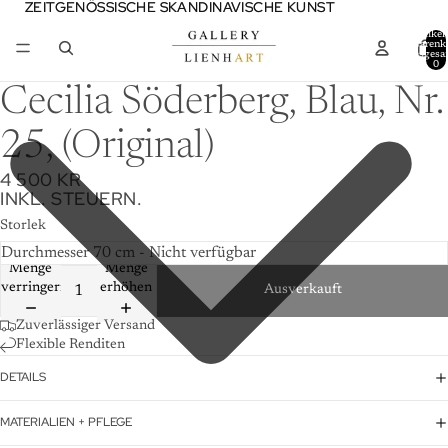
ZEITGENÖSSISCHE SKANDINAVISCHE KUNST
ZEITGENÖSSISCHE SKANDINAVISCHE KUNST
Artikel
Warenk
insgesa
0
Cecilia Söderberg, Blau, Nr.
25, (Original)
4 500 KR
INKL. STEUERN.
Storlek
Menge
Menge
verringern
erhöhen
Ausverkauft
Zuverlässiger Versand
Flexible Renditen
DETAILS
MATERIALIEN + PFLEGE