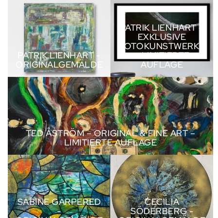
PATRIK LIENHART -
PATRIK LIENHART – Exklusive
Originalgemälde
Fotokunstwerke – Limitierte
Auflage
PATRIK LIENHART –
EXKLUSIVE
FOTOKUNSTWERKE
PATRIK LIENHART -
– LIMITIERTE
ORIGINALGEMÄLDE
AUFLAGE
TED ÅSTRÖM – Original & Fine Art – Limitierte Auflage
TED ÅSTRÖM – ORIGINAL & FINE ART –
LIMITIERTE AUFLAGE
SABINE GARPERED -
CECILIA SÖDERBERG -
Originalgemälde
Originalgemälde
SABINE GARPERED
CECILIA
-
SÖDERBERG -