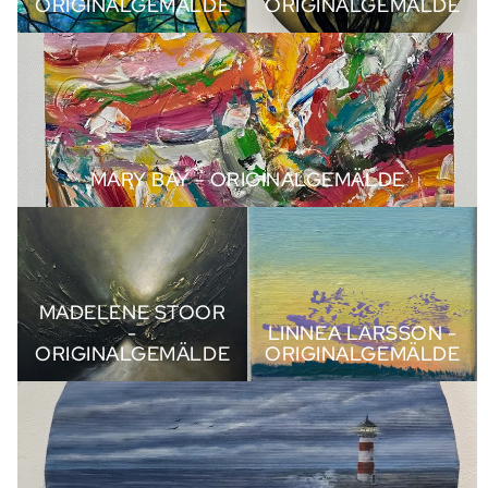
ORIGINALGEMÄLDE
ORIGINALGEMÄLDE
MARY BAY - Originalgemälde
MARY BAY - ORIGINALGEMÄLDE
MADELENE STOOR -
LINNEA LARSSON -
Originalgemälde
Originalgemälde
MADELENE STOOR
-
LINNEA LARSSON -
ORIGINALGEMÄLDE
ORIGINALGEMÄLDE
EMELIE ROSENSTRID - Originalgemälde