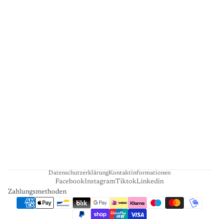
E
R
I
E
L
I
E
N
H
A
R
T
Datenschutzerklärung
Kontaktinformationen
Facebook
Instagram
Tiktok
Linkedin
Zahlungsmethoden