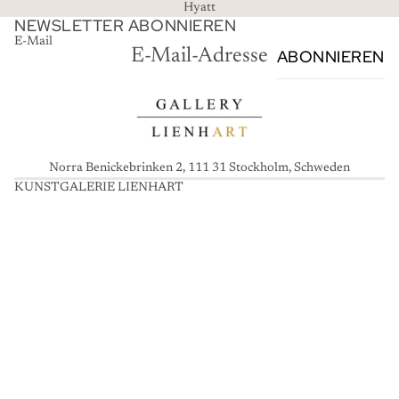
Hyatt
NEWSLETTER ABONNIEREN
E-Mail
ABONNIEREN
Norra Benickebrinken 2, 111 31 Stockholm, Schweden
KUNSTGALERIE LIENHART
K
U
N
S
T
G
A
L