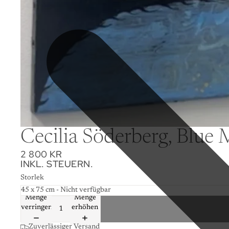
Cecilia Söderberg, Blue 
2 800 KR
INKL. STEUERN.
Storlek
Menge
Menge
verringern
erhöhen
Zuverlässiger Versand