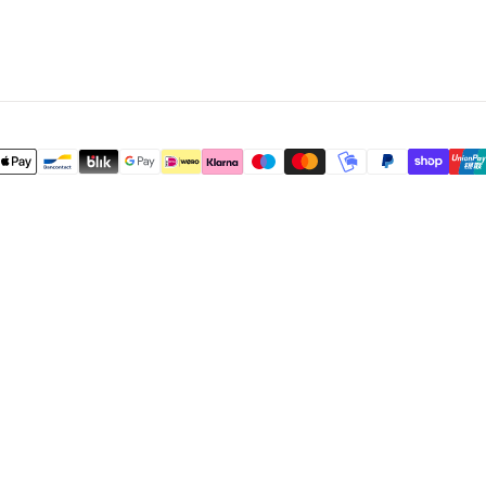
A
R
T