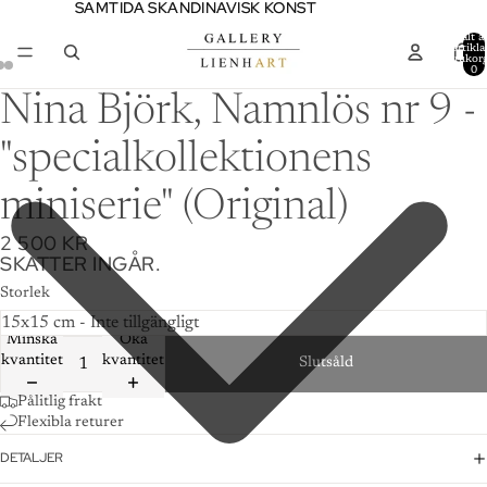
SAMTIDA SKANDINAVISK KONST
SAMTIDA SKANDINAVISK KONST
Totalt a
artiklar
varukor
0
Nina Björk, Namnlös nr 9 -
"specialkollektionens
miniserie" (Original)
2 500 KR
SKATTER INGÅR.
Storlek
Minska
Öka
kvantitet
kvantitet
Slutsåld
Pålitlig frakt
Flexibla returer
DETALJER