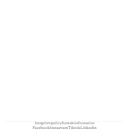
G
A
L
L
E
R
I
L
I
E
N
H
A
R
T
Integritetspolicy
Kontaktinformation
Facebook
Instagram
Tiktok
Linkedin