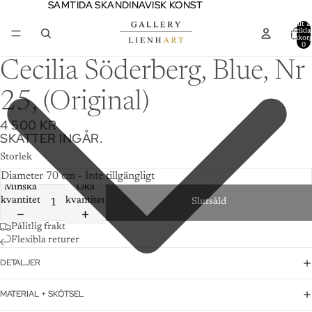
SAMTIDA SKANDINAVISK KONST
SAMTIDA SKANDINAVISK KONST
Totalt a
artiklar
varukor
0
Cecilia Söderberg, Blue, Nr
25, (Original)
4 500 KR
SKATTER INGÅR.
Storlek
Minska
Öka
kvantitet
kvantitet
Slutsåld
Pålitlig frakt
Flexibla returer
DETALJER
MATERIAL + SKÖTSEL