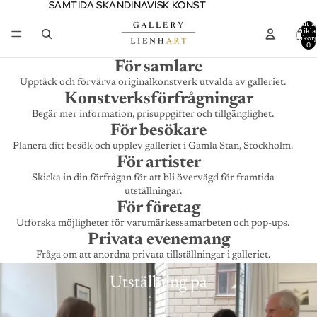
SAMTIDA SKANDINAVISK KONST
SAMTIDA SKANDINAVISK KONST
Totalt a
artiklar
varukor
0
För samlare
Upptäck och förvärva originalkonstverk utvalda av galleriet.
Konstverksförfrågningar
Begär mer information, prisuppgifter och tillgänglighet.
För besökare
Planera ditt besök och upplev galleriet i Gamla Stan, Stockholm.
För artister
Skicka in din förfrågan för att bli övervägd för framtida
utställningar.
För företag
Utforska möjligheter för varumärkessamarbeten och pop-ups.
Privata evenemang
Fråga om att anordna privata tillställningar i galleriet.
Utställning på