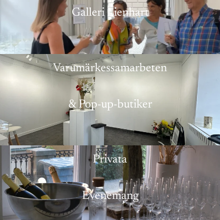
Galleri Lienhart
Varumärkessamarbeten
& Pop-up-butiker
Privata
Evenemang