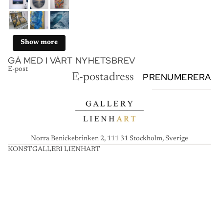
Show more
GÅ MED I VÅRT NYHETSBREV
E-post
PRENUMERERA
Norra Benickebrinken 2, 111 31 Stockholm, Sverige
KONSTGALLERI LIENHART
K
O
N
S