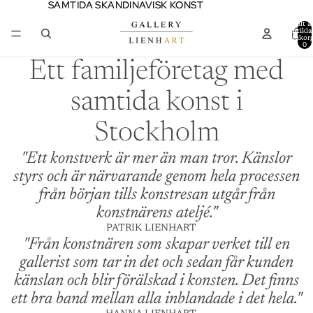
SAMTIDA SKANDINAVISK KONST
SAMTIDA SKANDINAVISK KONST
Totalt a
artiklar
varukor
0
Ett familjeföretag med
samtida konst i
Stockholm
"Ett konstverk är mer än man tror. Känslor
styrs och är närvarande genom hela processen
från början tills konstresan utgår från
konstnärens ateljé."
PATRIK LIENHART
"Från konstnären som skapar verket till en
gallerist som tar in det och sedan får kunden
känslan och blir förälskad i konsten. Det finns
ett bra band mellan alla inblandade i det hela."