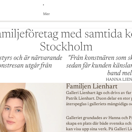
Mer
amiljeföretag med samtida k
Stockholm
styrs och är närvarande
"Från konstnären som ska
onstresan utgår från
sedan får kunden känslan 
band mell
HANNA LIE
Familjen Lienhart
Galleri Lienhart ägs och drivs av fa
Patrik Lienhart. Duon delar en stor 
återspeglas i galleriets mångsidiga o
Galleriet grundades av Hanna och P
skapa en plats där både svenska och
kan visa upp sina verk. På Galleri 