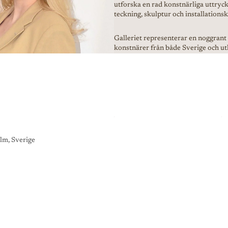
utforska en rad konstnärliga uttryck,
teckning, skulptur och installationsk
Galleriet representerar en noggran
konstnärer från både Sverige och ut
lm, Sverige
K
O
N
S
T