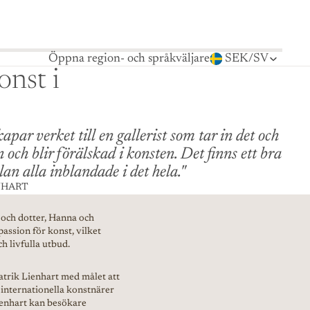
Öppna region- och språkväljare
SEK
/
SV
onst i
par verket till en gallerist som tar in det och
och blir förälskad i konsten. Det finns ett bra
an alla inblandade i det hela."
NHART
r och dotter, Hanna och
passion för konst, vilket
ch livfulla utbud.
atrik Lienhart med målet att
 internationella konstnärer
Lienhart kan besökare