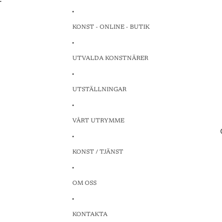
T
T
KONST - ONLINE - BUTIK
UTVALDA KONSTNÄRER
UTSTÄLLNINGAR
VÅRT UTRYMME
KONST / TJÄNST
OM OSS
KONTAKTA