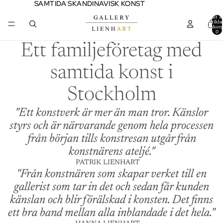
SAMTIDA SKANDINAVISK KONST
SAMTIDA SKANDINAVISK KONST
Totalt a
artiklar
varukor
0
Ett familjeföretag med
samtida konst i
Stockholm
"Ett konstverk är mer än man tror. Känslor
styrs och är närvarande genom hela processen
från början tills konstresan utgår från
konstnärens ateljé."
PATRIK LIENHART
"Från konstnären som skapar verket till en
gallerist som tar in det och sedan får kunden
känslan och blir förälskad i konsten. Det finns
ett bra band mellan alla inblandade i det hela."