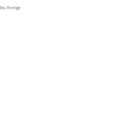
lm, Sverige
K
O
N
S
T
G
A
L
L
E
R
I
L
I