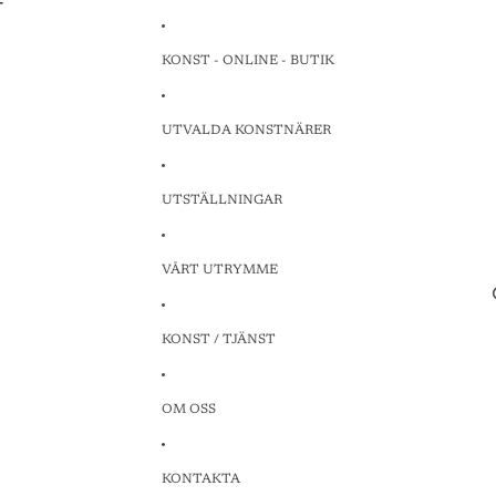
T
T
KONST - ONLINE - BUTIK
UTVALDA KONSTNÄRER
UTSTÄLLNINGAR
VÅRT UTRYMME
KONST / TJÄNST
OM OSS
KONTAKTA