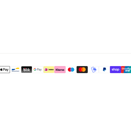
E
N
H
A
R
T