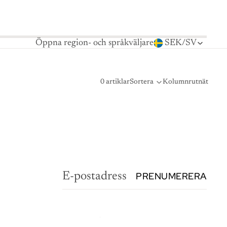
Öppna region- och språkväljare
SEK
/
SV
0 artiklar
Sortera
Kolumnrutnät
PRENUMERERA