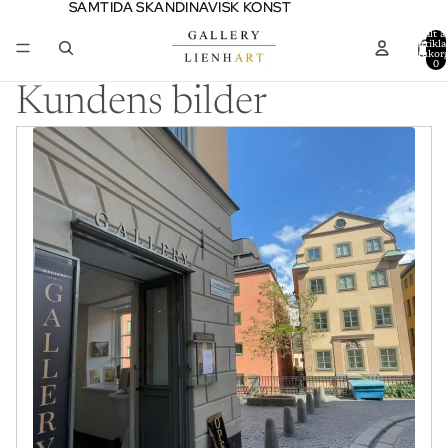
SAMTIDA SKANDINAVISK KONST
SAMTIDA SKANDINAVISK KONST
Totalt a
artiklar
varukor
0
Kundens bilder