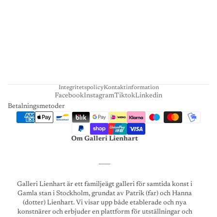
E
N
H
A
R
T
Integritetspolicy
Kontaktinformation
Facebook
Instagram
Tiktok
Linkedin
Betalningsmetoder
Om Galleri Lienhart
____
Galleri Lienhart är ett familjeägt galleri för samtida konst i
Gamla stan i Stockholm, grundat av Patrik (far) och Hanna
(dotter) Lienhart. Vi visar upp både etablerade och nya
konstnärer och erbjuder en plattform för utställningar och