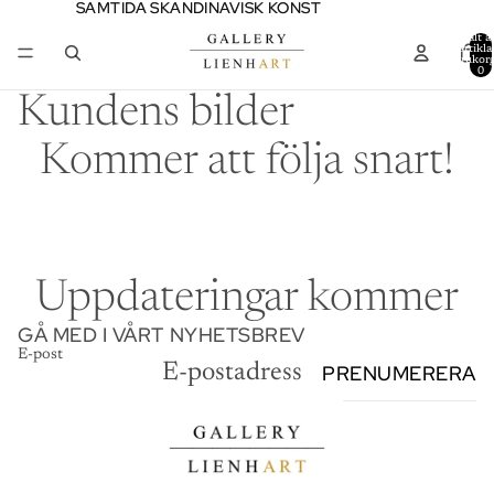
SAMTIDA SKANDINAVISK KONST
SAMTIDA SKANDINAVISK KONST
Totalt a
artiklar
varukor
0
Kundens bilder
Kommer att följa snart!
Uppdateringar kommer
GÅ MED I VÅRT NYHETSBREV
E-post
PRENUMERERA