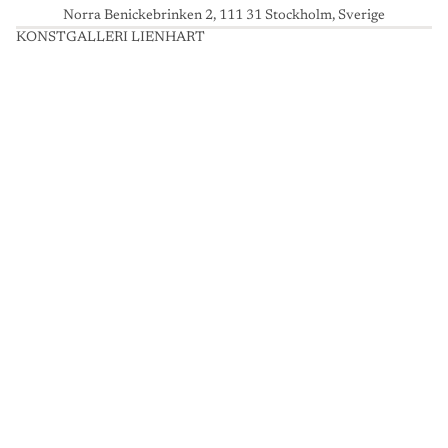
Norra Benickebrinken 2, 111 31 Stockholm, Sverige
KONSTGALLERI LIENHART
K
O
N
S
T
G
A
L
L
E
R
I
L
I