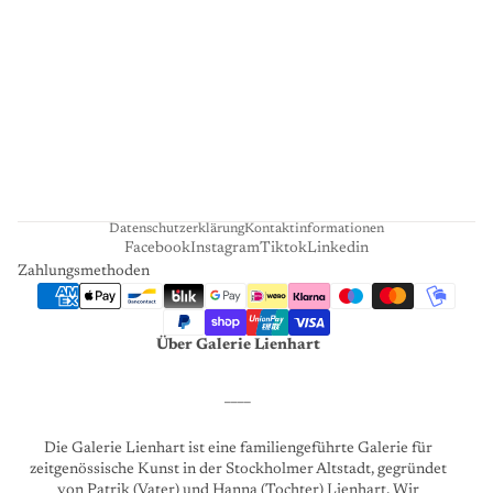
I
E
N
H
A
R
T
Datenschutzerklärung
Kontaktinformationen
Facebook
Instagram
Tiktok
Linkedin
Zahlungsmethoden
Über Galerie Lienhart
____
Die Galerie Lienhart ist eine familiengeführte Galerie für
zeitgenössische Kunst in der Stockholmer Altstadt, gegründet
von Patrik (Vater) und Hanna (Tochter) Lienhart. Wir