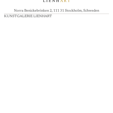
Norra Benickebrinken 2, 111 31 Stockholm, Schweden
KUNSTGALERIE LIENHART
K
U
N
S
T
G
A
L
E
R
I
E
L