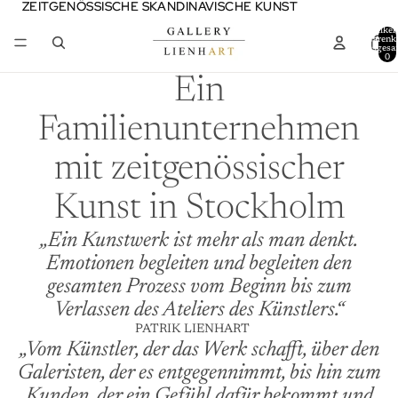
ZEITGENÖSSISCHE SKANDINAVISCHE KUNST
ZEITGENÖSSISCHE SKANDINAVISCHE KUNST
Artikel
Warenk
insgesa
0
Ein
Familienunternehmen
mit zeitgenössischer
Kunst in Stockholm
„Ein Kunstwerk ist mehr als man denkt.
Emotionen begleiten und begleiten den
gesamten Prozess vom Beginn bis zum
Verlassen des Ateliers des Künstlers.“
PATRIK LIENHART
„Vom Künstler, der das Werk schafft, über den
Galeristen, der es entgegennimmt, bis hin zum
Kunden, der ein Gefühl dafür bekommt und