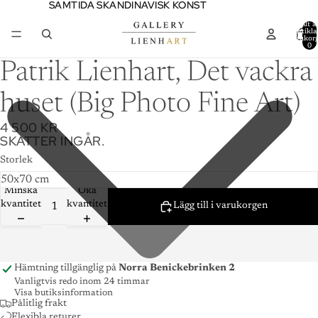
SAMTIDA SKANDINAVISK KONST
SAMTIDA SKANDINAVISK KONST
Totalt a
artiklar
varukor
0
Patrik Lienhart, Det vackra
huset (Big Photo Fine Art)
4 500 KR
SKATTER INGÅR.
Storlek
Minska
Öka
kvantitet
kvantitet
Lägg till i varukorgen
Hämtning tillgänglig på
Norra Benickebrinken 2
Vanligtvis redo inom 24 timmar
Visa butiksinformation
Pålitlig frakt
Flexibla returer