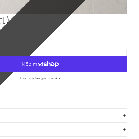
t)
Fler betalningsalternativ