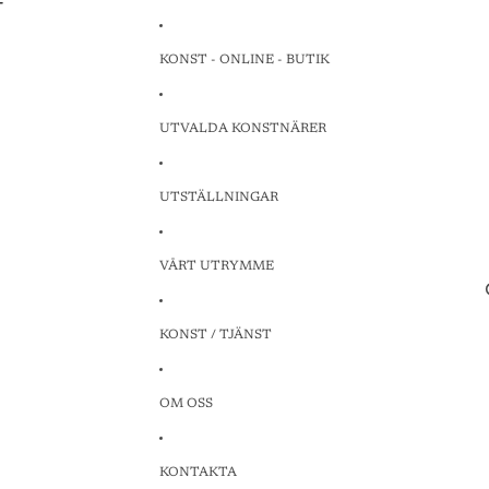
T
T
KONST - ONLINE - BUTIK
UTVALDA KONSTNÄRER
UTSTÄLLNINGAR
VÅRT UTRYMME
KONST / TJÄNST
OM OSS
KONTAKTA