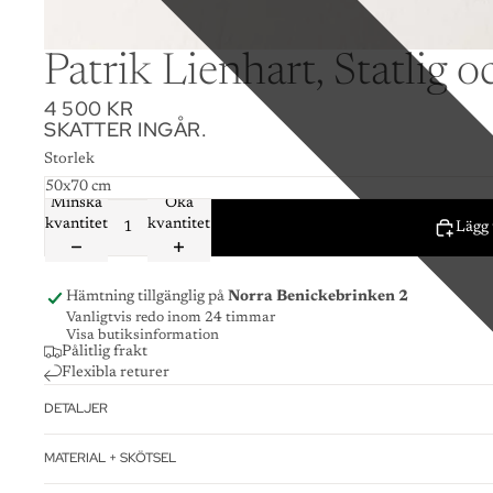
Patrik Lienhart, Statlig 
4 500 KR
SKATTER INGÅR.
Storlek
Minska
Öka
kvantitet
kvantitet
Lägg 
Hämtning tillgänglig på
Norra Benickebrinken 2
Vanligtvis redo inom 24 timmar
Visa butiksinformation
Pålitlig frakt
Flexibla returer
DETALJER
MATERIAL + SKÖTSEL