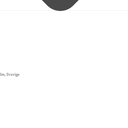
lm, Sverige
K
O
N
S
T