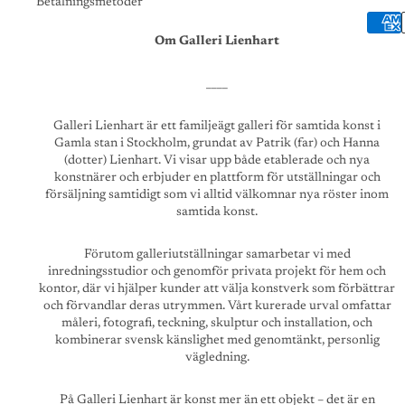
Betalningsmetoder
Om Galleri Lienhart
____
Galleri Lienhart är ett familjeägt galleri för samtida konst i
Gamla stan i Stockholm, grundat av Patrik (far) och Hanna
(dotter) Lienhart. Vi visar upp både etablerade och nya
konstnärer och erbjuder en plattform för utställningar och
försäljning samtidigt som vi alltid välkomnar nya röster inom
samtida konst.
Förutom galleriutställningar samarbetar vi med
inredningsstudior och genomför privata projekt för hem och
kontor, där vi hjälper kunder att välja konstverk som förbättrar
och förvandlar deras utrymmen. Vårt kurerade urval omfattar
måleri, fotografi, teckning, skulptur och installation, och
kombinerar svensk känslighet med genomtänkt, personlig
vägledning.
På Galleri Lienhart är konst mer än ett objekt – det är en