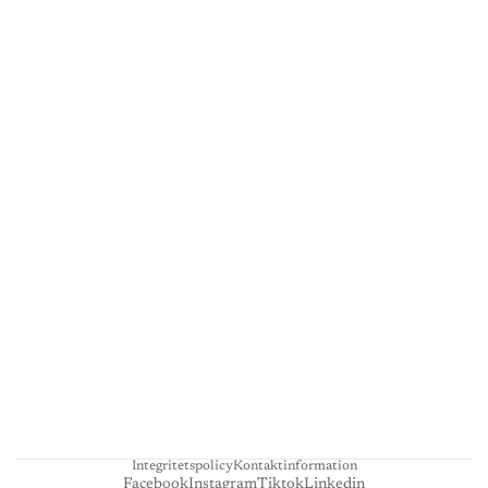
G
A
L
L
E
R
I
L
I
E
N
H
A
R
T
Integritetspolicy
Kontaktinformation
Facebook
Instagram
Tiktok
Linkedin