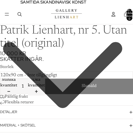
SAMTIDA SKANDINAVISK KONST
SAMTIDA SKANDINAVISK KONST
Totalt a
artiklar
varukor
0
Patrik Lienhart, nr 5. Utan
titel (original)
10 000 KR
SKATTER INGÅR.
Storlek
Minska
Öka
kvantitet
kvantitet
Slutsåld
Pålitlig frakt
Flexibla returer
DETALJER
MATERIAL + SKÖTSEL