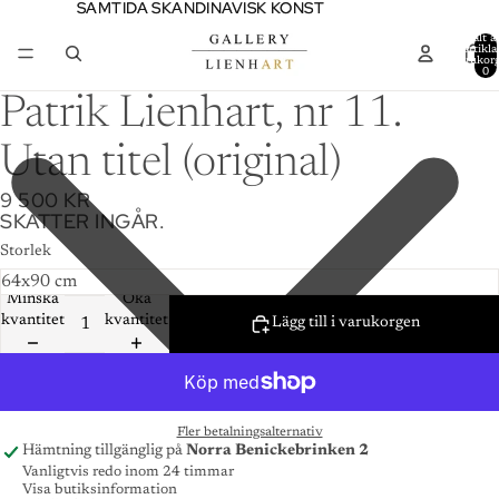
SAMTIDA SKANDINAVISK KONST
SAMTIDA SKANDINAVISK KONST
Totalt a
artiklar
varukor
0
Patrik Lienhart, nr 11.
Utan titel (original)
9 500 KR
SKATTER INGÅR.
Storlek
Minska
Öka
kvantitet
kvantitet
Lägg till i varukorgen
Fler betalningsalternativ
Hämtning tillgänglig på
Norra Benickebrinken 2
Vanligtvis redo inom 24 timmar
Visa butiksinformation