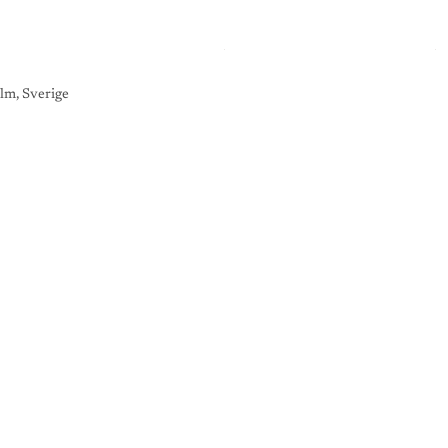
lm, Sverige
K
O
N
S
T
G
A
L
L
E
R