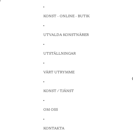
T
T
KONST - ONLINE - BUTIK
UTVALDA KONSTNÄRER
UTSTÄLLNINGAR
VÅRT UTRYMME
KONST / TJÄNST
OM OSS
KONTAKTA