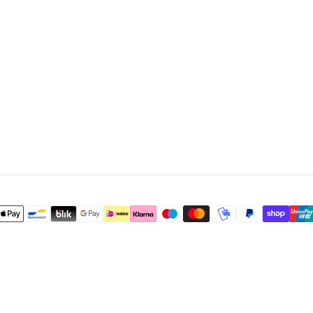
I
L
I
E
N
H
A
R
T