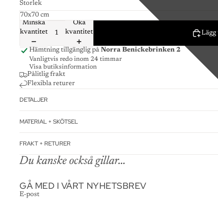
Storlek
Minska
Öka
kvantitet
kvantitet
Lägg 
Hämtning tillgänglig på
Norra Benickebrinken 2
Vanligtvis redo inom 24 timmar
Visa butiksinformation
Pålitlig frakt
Flexibla returer
DETALJER
MATERIAL + SKÖTSEL
FRAKT + RETURER
Du kanske också gillar...
GÅ MED I VÅRT NYHETSBREV
E-post