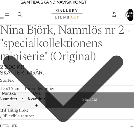
SAMTIDA SKANDINAVISK KONST
SAMTIDA SKANDINAVISK KONST
Totalt a
artiklar
varukor
0
Nina Björk, Namnlös nr 2 -
"specialkollektionens
miniserie" (Original)
2 500 KR
SKATTER INGÅR.
Storlek
Minska
Öka
kvantitet
kvantitet
Slutsåld
Pålitlig frakt
Flexibla returer
DETALJER