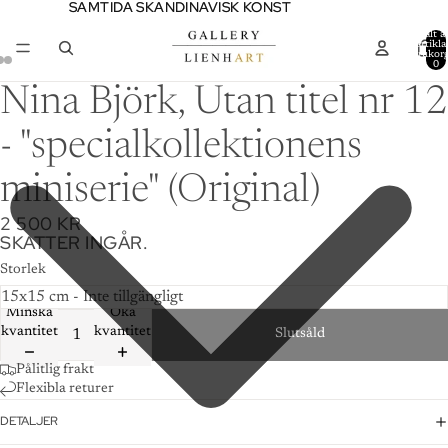
SAMTIDA SKANDINAVISK KONST
SAMTIDA SKANDINAVISK KONST
Totalt a
artiklar
varukor
0
Nina Björk, Utan titel nr 12
- "specialkollektionens
miniserie" (Original)
2 500 KR
SKATTER INGÅR.
Storlek
Minska
Öka
kvantitet
kvantitet
Slutsåld
Pålitlig frakt
Flexibla returer
DETALJER