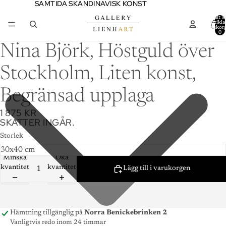
SAMTIDA SKANDINAVISK KONST
SAMTIDA SKANDINAVISK KONST
Totalt a
artiklar
varukor
0
Nina Björk, Höstguld över
Stockholm, Liten konst,
Begränsad upplaga
1 875 KR
SKATTER INGÅR.
Storlek
Minska
Öka
kvantitet
kvantitet
Lägg till i varukorgen
Hämtning tillgänglig på
Norra Benickebrinken 2
Vanligtvis redo inom 24 timmar