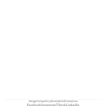
G
A
L
L
E
R
I
L
I
E
N
H
A
R
T
Integritetspolicy
Kontaktinformation
Facebook
Instagram
Tiktok
Linkedin