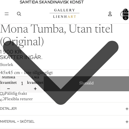
SAMTIDA SKANDINAVISK KONST
SAMTIDA SKANDINAVISK KONST
Totalt a
artiklar
varukor
0
Mona Tumba, Utan titel
(Original)
1 900 KR
SKATTER INGÅR.
Storlek
Minska
Öka
kvantitet
kvantitet
Slutsåld
Pålitlig frakt
Flexibla returer
DETALJER
MATERIAL + SKÖTSEL