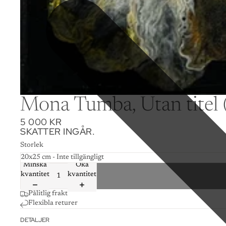
Mona Tumba, Utan titel (
5 000 KR
SKATTER INGÅR.
Storlek
Minska
Öka
kvantitet
kvantitet
Pålitlig frakt
Flexibla returer
DETALJER