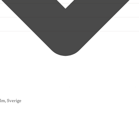
lm, Sverige
K
O
N