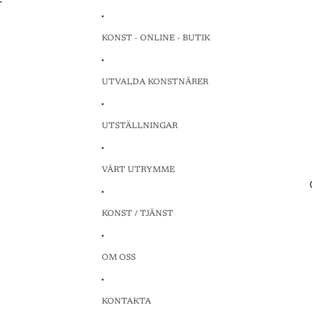
T
T
KONST - ONLINE - BUTIK
UTVALDA KONSTNÄRER
UTSTÄLLNINGAR
VÅRT UTRYMME
KONST / TJÄNST
OM OSS
KONTAKTA