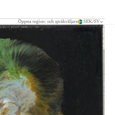
Öppna region- och språkväljare
SEK
/
SV