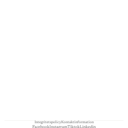
G
A
L
L
E
R
I
L
I
E
N
H
A
R
T
Integritetspolicy
Kontaktinformation
Facebook
Instagram
Tiktok
Linkedin