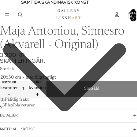
SAMTIDA SKANDINAVISK KONST
SAMTIDA SKANDINAVISK KONST
Totalt a
artiklar
varukor
0
Maja Antoniou, Sinnesro
(Akvarell - Original)
3 200 KR
SKATTER INGÅR.
Storlek
Minska
Öka
kvantitet
kvantitet
Slutsåld
Pålitlig frakt
Flexibla returer
DETALJER
MATERIAL + SKÖTSEL