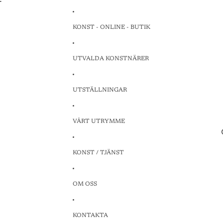
T
T
KONST - ONLINE - BUTIK
UTVALDA KONSTNÄRER
UTSTÄLLNINGAR
VÅRT UTRYMME
KONST / TJÄNST
OM OSS
KONTAKTA