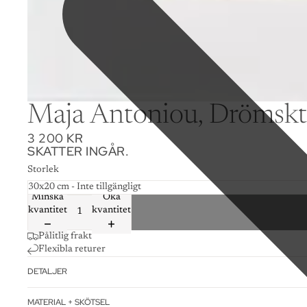
Maja Antoniou, Drömskt l
3 200 KR
SKATTER INGÅR.
Storlek
Minska
Öka
kvantitet
kvantitet
Pålitlig frakt
Flexibla returer
DETALJER
MATERIAL + SKÖTSEL