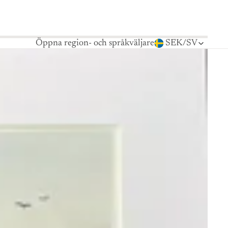
Öppna region- och språkväljare
SEK
/
SV