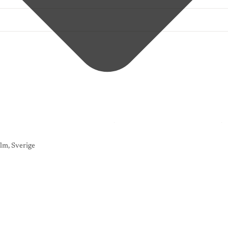
lm, Sverige
K
O
N
S