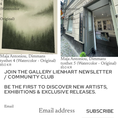
4
5
(Watercolor
(Watercolor
-
-
Original)
Original)
SOLD OUT
Maja Antoniou, Dimmans
Maja Antoniou, Dimmans
tysthet 4 (Watercolor - Original)
tysthet 5 (Watercolor - Original)
850 KR
850 KR
JOIN THE GALLERY LIENHART NEWSLETTER
/ COMMUNITY CLUB
BE THE FIRST TO DISCOVER NEW ARTISTS,
EXHIBITIONS & EXCLUSIVE RELEASES.
Email
SUBSCRIBE