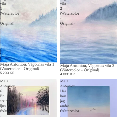
vila
vila
1
2
(Watercolor
(Watercolor
-
-
Original)
Original)
Maja Antoniou, Vågornas vila 1
SOLD OUT
Maja Antoniou, Vågornas vila 2
(Watercolor - Original)
(Watercolor - Original)
5 200 KR
4 800 KR
Maja
Maja
Antoniou,
Antoniou,
6.
Här
En
kan
strimma
jag
ljus
andas
(Watercolor
(Watercolor
-
-