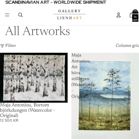
SCANDINAVIAN ART - WORLDWIDE SHIPMENT
SCANDINAVIAN ART - WORLDWIDE SHIPMENT
Total
item
in
cart:
0
All Artworks
Filter
Column gri
Maja
Maja
Antoniou,
Antoniou,
Bortom
Att
björkdungen
höra
(Watercolor
stillheten
-
(Watercolor
Original)
-
Original)
SOLD OUT
Maja Antoniou, Bortom
björkdungen (Watercolor -
Original)
13 500 KR