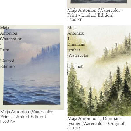
Maja Antoniou (Watercolor -
Print - Limited Edition)
1 500 KR
Maja
Maja
Antoniou
Antoniou
(Watercolor
1,
-
Dimmans
Print
tysthet
-
(Watercolor
Limited
-
Edition)
Original)
Maja Antoniou (Watercolor -
Print - Limited Edition)
SOLD OUT
Maja Antoniou 1, Dimmans
1 500 KR
tysthet (Watercolor - Original)
850 KR