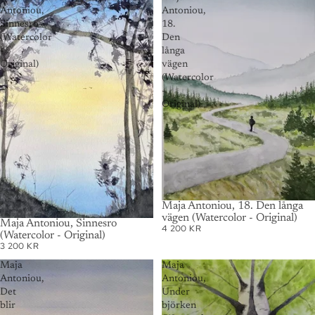
Antoniou,
Antoniou,
Sinnesro
18.
(Watercolor
Den
-
långa
Original)
vägen
(Watercolor
-
Original)
SOLD OUT
Maja Antoniou, 18. Den långa
vägen (Watercolor - Original)
SOLD OUT
Maja Antoniou, Sinnesro
4 200 KR
(Watercolor - Original)
3 200 KR
Maja
Maja
Antoniou,
Antoniou,
Det
Under
blir
björken