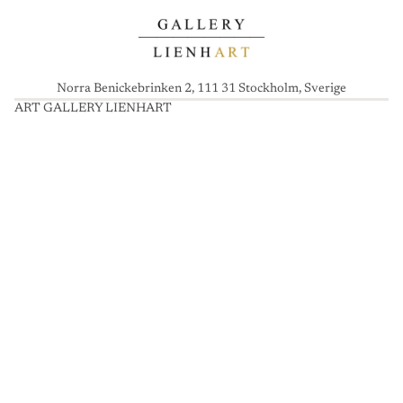
Norra Benickebrinken 2, 111 31 Stockholm, Sverige
ART GALLERY LIENHART
A
R
T
G
A
L
L
E
R
Y
L