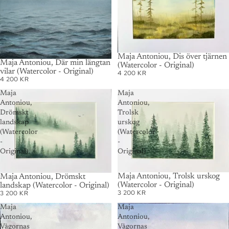
Maja Antoniou, Dis över tjärnen
SOLD OUT
Maja Antoniou, Där min längtan
(Watercolor - Original)
vilar (Watercolor - Original)
4 200 KR
4 200 KR
Maja
Maja
Antoniou,
Antoniou,
Drömskt
Trolsk
landskap
urskog
(Watercolor
(Watercolor
-
-
Original)
Original)
SOLD OUT
Maja Antoniou, Trolsk urskog
SOLD OUT
Maja Antoniou, Drömskt
(Watercolor - Original)
landskap (Watercolor - Original)
3 200 KR
3 200 KR
Maja
Maja
Antoniou,
Antoniou,
Vågornas
Vågornas