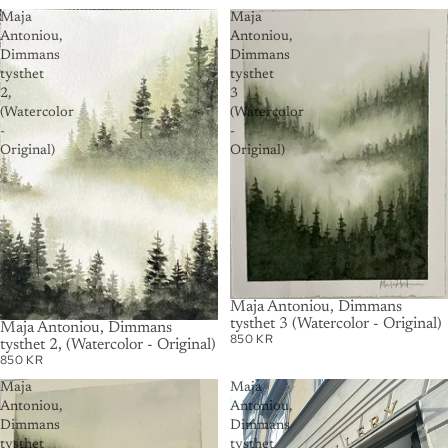
Maja
Maja
Antoniou,
Antoniou,
Dimmans
Dimmans
tysthet
tysthet
2,
3
(Watercolor
(Watercolor
-
-
Original)
Original)
SOLD OUT
Maja Antoniou, Dimmans
tysthet 3 (Watercolor - Original)
SOLD OUT
Maja Antoniou, Dimmans
850 KR
tysthet 2, (Watercolor - Original)
850 KR
Maja
Maja
Antoniou,
Antoniou,
Dimmans
Dimmans
tysthet
tysthet