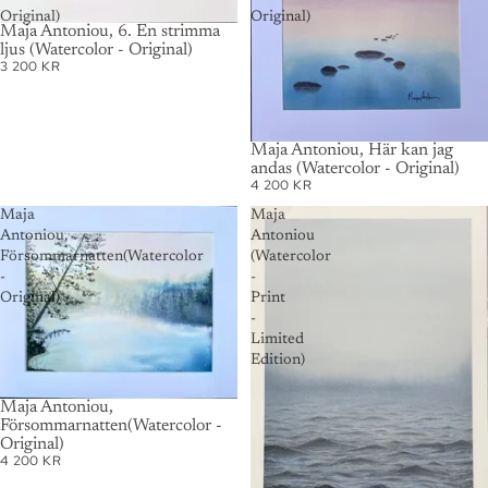
Original)
Original)
Maja Antoniou, 6. En strimma
ljus (Watercolor - Original)
3 200 KR
Maja Antoniou, Här kan jag
andas (Watercolor - Original)
4 200 KR
Maja
Maja
Antoniou,
Antoniou
Försommarnatten(Watercolor
(Watercolor
-
-
Original)
Print
-
Limited
Edition)
SOLD OUT
Maja Antoniou,
Försommarnatten(Watercolor -
Original)
4 200 KR