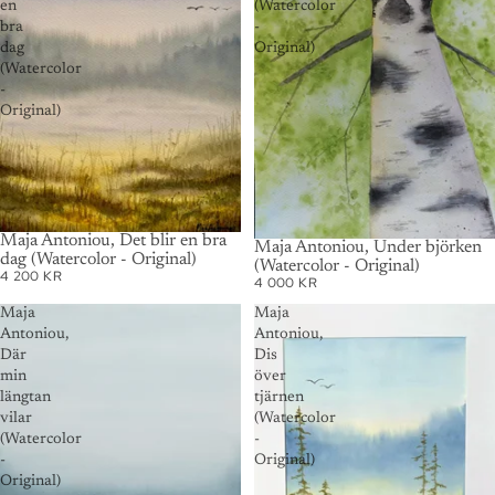
en
(Watercolor
bra
-
dag
Original)
(Watercolor
-
Original)
SOLD OUT
Maja Antoniou, Det blir en bra
SOLD OUT
Maja Antoniou, Under björken
dag (Watercolor - Original)
(Watercolor - Original)
4 200 KR
4 000 KR
Maja
Maja
Antoniou,
Antoniou,
Där
Dis
min
över
längtan
tjärnen
vilar
(Watercolor
(Watercolor
-
-
Original)
Original)