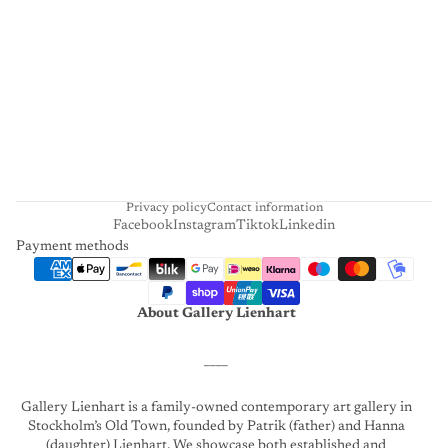
I
E
N
H
A
R
T
Privacy policy
Contact information
Facebook
Instagram
Tiktok
Linkedin
Payment methods
About Gallery Lienhart
____
Gallery Lienhart is a family-owned contemporary art gallery in
Stockholm’s Old Town, founded by Patrik (father) and Hanna
(daughter) Lienhart. We showcase both established and