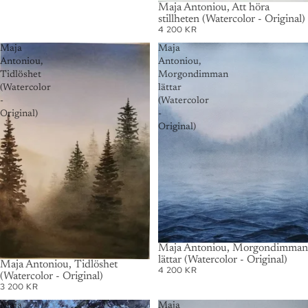
SOLD OUT
Maja Antoniou, Att höra
stillheten (Watercolor - Original)
4 200 KR
Maja
Maja
Antoniou,
Antoniou,
Tidlöshet
Morgondimman
(Watercolor
lättar
-
(Watercolor
Original)
-
Original)
SOLD OUT
Maja Antoniou, Morgondimman
lättar (Watercolor - Original)
SOLD OUT
Maja Antoniou, Tidlöshet
4 200 KR
(Watercolor - Original)
3 200 KR
Maja
Maja