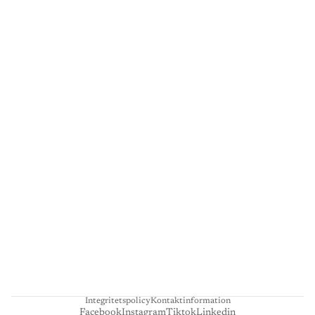
G
A
L
L
E
R
I
L
I
E
N
H
A
R
T
Integritetspolicy
Kontaktinformation
Facebook
Instagram
Tiktok
Linkedin