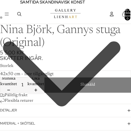
SAMTIDA SKANDINAVISK KONST
SAMTIDA SKANDINAVISK KONST
Totalt a
artiklar
varukor
0
Nina Björk, Gannys stuga
(Original)
5 500 KR
SKATTER INGÅR.
Storlek
Minska
Öka
kvantitet
kvantitet
Slutsåld
Pålitlig frakt
Flexibla returer
DETALJER
MATERIAL + SKÖTSEL