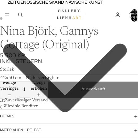
ZEITGENÖSSISCHE SKANDINAVISCHE KUNST
ZEITGENÖSSISCHE SKANDINAVISCHE KUNST
Artikel
Warenk
insgesa
0
Nina Björk, Gannys
Cottage (Original)
5 500 KR
INKL. STEUERN.
Storlek
Menge
Menge
verringern
erhöhen
Ausverkauft
Zuverlässiger Versand
Flexible Renditen
DETAILS
MATERIALIEN + PFLEGE